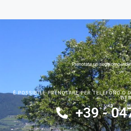
Prenotate un soggiorno indim
È POSSIBILE PRENOTARE PER TELEFONO O 
WE
+39 - 04