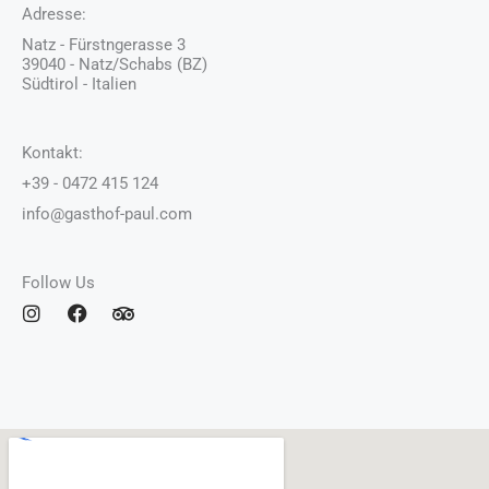
Adresse:
Natz - Fürstngerasse 3
39040 - Natz/Schabs (BZ)
Südtirol - Italien
Kontakt:
+39 - 0472 415 124
info@gasthof-paul.com
Follow Us
I
F
T
n
a
r
s
c
i
t
e
p
a
b
a
g
o
d
r
o
v
a
k
i
m
s
o