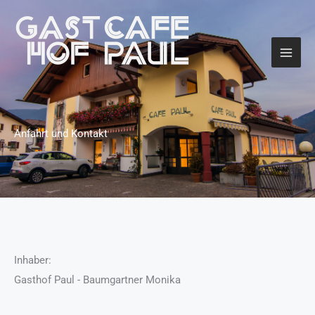
Zum
Inhalt
springen
Gasthof Paul
Anfahrt und Kontakt
Inhaber:
Gasthof Paul - Baumgartner Monika