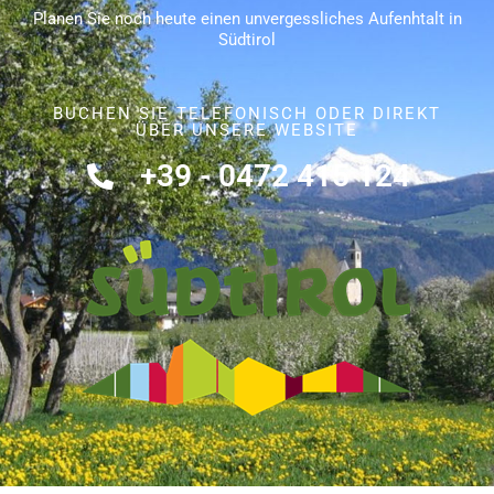
Planen Sie noch heute einen unvergessliches Aufenhtalt in
Südtirol
BUCHEN SIE TELEFONISCH ODER DIREKT
ÜBER UNSERE WEBSITE
+39 - 0472 415 124