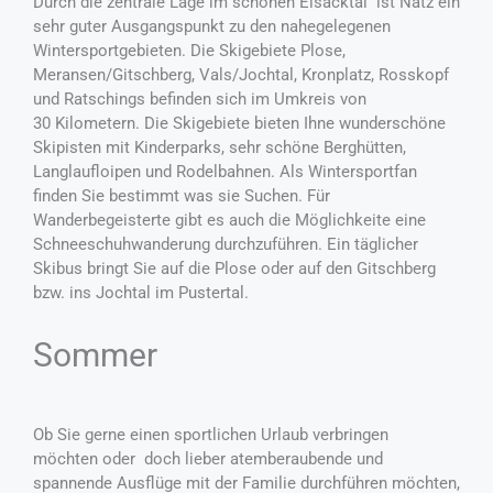
Durch die zentrale Lage im schönen Eisacktal ist Natz ein
sehr guter Ausgangspunkt zu den nahegelegenen
Wintersportgebieten. Die Skigebiete Plose,
Meransen/Gitschberg, Vals/Jochtal, Kronplatz, Rosskopf
und Ratschings befinden sich im Umkreis von
30 Kilometern. Die Skigebiete bieten Ihne wunderschöne
Skipisten mit Kinderparks, sehr schöne Berghütten,
Langlaufloipen und Rodelbahnen. Als Wintersportfan
finden Sie bestimmt was sie Suchen. Für
Wanderbegeisterte gibt es auch die Möglichkeite eine
Schneeschuhwanderung durchzuführen. Ein täglicher
Skibus bringt Sie auf die Plose oder auf den Gitschberg
bzw. ins Jochtal im Pustertal.
Sommer
Ob Sie gerne einen sportlichen Urlaub verbringen
möchten oder doch lieber atemberaubende und
spannende Ausflüge mit der Familie durchführen möchten,