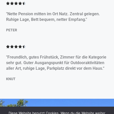
B





.
e
5
"Nette Pension mitten im Ort Natz. Zentral gelegen.
w
v
Ruhige Lage, Bett bequem, netter Empfang."
e
o
r
n
PETER
t
5
e
B
t





e
m
w
i
"Freundlich, gutes Frühstück, Zimmer für die Kategorie
e
t
sehr gut. Guter Ausgangspunkt für Outdooraktivitäten
r
4
aller Art, ruhige Lage, Parkplatz direkt vor dem Haus.“
t
.
e
5
KNUT
t
v
m
o
i
n
t
5
4
.
Diese Website benutzt Cookies. Wenn du die Website weiter