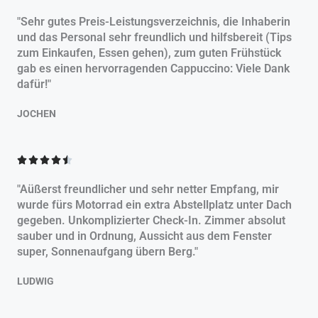
e
"Sehr gutes Preis-Leistungsverzeichnis, die Inhaberin
w
und das Personal sehr freundlich und hilfsbereit (Tips
e
zum Einkaufen, Essen gehen), zum guten Frühstück
r
gab es einen hervorragenden Cappuccino: Viele Dank
t
dafür!"
e
t
JOCHEN
m
i
B
t





e
4
w
.
"Aüßerst freundlicher und sehr netter Empfang, mir
e
5
wurde fürs Motorrad ein extra Abstellplatz unter Dach
r
v
gegeben. Unkomplizierter Check-In. Zimmer absolut
t
o
sauber und in Ordnung, Aussicht aus dem Fenster
e
n
super, Sonnenaufgang übern Berg."
t
5
m
LUDWIG
i
t
4